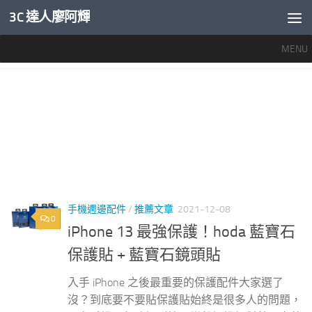
3C 達人廖阿輝
內文下方
MENU
標籤：
HODA 藍寶石保護貼評價
手機週邊配件
/
推薦文章
2021-12-08
0
iPhone 13 最強保護！hoda 藍寶石
保護貼 + 藍寶石鏡頭貼
入手 iPhone 之後最重要的保護配件大家選了
沒？到底要不要貼保護貼始終是很多人的問題，