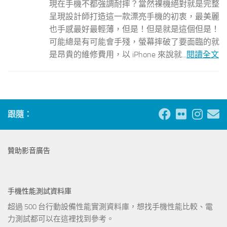
現在手機不都強調耐摔？當然裸機絕對就是完整
呈現設計師打造這一款漂亮手機的初衷，最美麗
也手感最好最輕薄，但是！但是就是這個但是！
可能總是有可能會手殘，螢幕摔破了要面臨的就
是昂貴的維修費用，以 iPhone 來說就...
閱讀全文
跟隨：
贊助影音廣告
手機性能測試資料庫
超過 500 台行動設備性能實測資料庫，想找手機性能比較、電
力測試都可以在這裡找到參考。