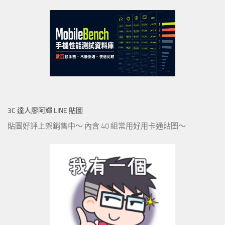
3C 達人廖阿輝 LINE 貼圖
貼圖好評上架銷售中～ 內含 40 組常用好用卡通貼圖～