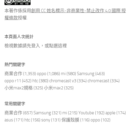
章
本著作係採用
創用 CC 姓名標示-非商業性-禁止改作 4.0 國際 授
權條款
授權.
本頁面人次統計
檢視數據請先登入，或點選
這裡
熱門關鍵字
商業合作
(1,353)
oppo
(1,086)
mi
(580)
Samsung
(463)
oppo r11
(452)
htc
(380)
chromecast v3
(334)
chromecast
(334)
小米max2規格
(325)
小米max2
(325)
常用關鍵字
商業合作
(657)
Samsung
(321)
mi
(215)
Youtube
(192)
apple
(174)
asus
(171)
htc
(156)
sony
(131)
保護殼膜
(116)
oppo
(102)