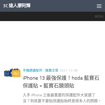
3C 達人廖阿輝
內文下方
MENU
標籤：
HODA 保護貼
手機週邊配件
/
推薦文章
2021-12-08
0
iPhone 13 最強保護！hoda 藍寶石
保護貼 + 藍寶石鏡頭貼
入手 iPhone 之後最重要的保護配件大家選了
沒？到底要不要貼保護貼始終是很多人的問題，