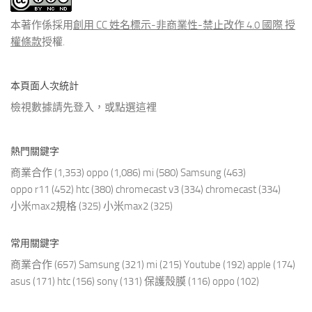
章
本著作係採用
創用 CC 姓名標示-非商業性-禁止改作 4.0 國際 授
權條款
授權.
本頁面人次統計
檢視數據請先登入，或點選
這裡
熱門關鍵字
商業合作
(1,353)
oppo
(1,086)
mi
(580)
Samsung
(463)
oppo r11
(452)
htc
(380)
chromecast v3
(334)
chromecast
(334)
小米max2規格
(325)
小米max2
(325)
常用關鍵字
商業合作
(657)
Samsung
(321)
mi
(215)
Youtube
(192)
apple
(174)
asus
(171)
htc
(156)
sony
(131)
保護殼膜
(116)
oppo
(102)