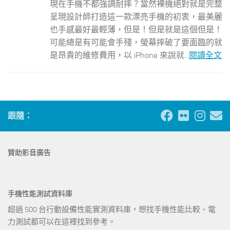
現在手機不都強調耐摔？當然裸機絕對就是完整
呈現設計師打造這一款漂亮手機的初衷，最美麗
也手感最好最輕薄，但是！但是就是這個但是！
可能總是有可能會手殘，螢幕摔破了要面臨的就
是昂貴的維修費用，以 iPhone 來說就...
閱讀全文
跟隨：
贊助影音廣告
手機性能測試資料庫
超過 500 台行動設備性能實測資料庫，想找手機性能比較、電
力測試都可以在這裡找到參考。