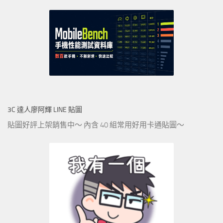
3C 達人廖阿輝 LINE 貼圖
貼圖好評上架銷售中～ 內含 40 組常用好用卡通貼圖～