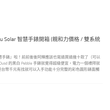
Solar 智慧手錶開箱 (親和力價格 / 雙系統
慧手錶』啦！前前後後阿輝應該也寫過買過幾十款了（可以
sd 的黑白 Pebble 手錶就覺得超級便宜，電力一個禮拜就
格只要台幣千元有找就可以入手功能十分完整的彩色圓形錶面觸