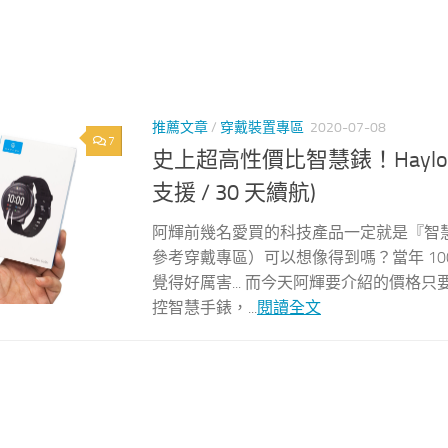
推薦文章
/
穿戴裝置專區
2020-07-08
7
史上超高性價比智慧錶！Haylou 
支援 / 30 天續航)
阿輝前幾名愛買的科技產品一定就是『智
參考穿戴專區）可以想像得到嗎？當年 100u
覺得好厲害... 而今天阿輝要介紹的價
控智慧手錶，...
閱讀全文