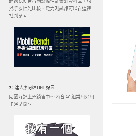
超過 500 台行動設備性能實測資料庫，想
找手機性能比較、電力測試都可以在這裡
找到參考。
3C 達人廖阿輝 LINE 貼圖
貼圖好評上架銷售中～ 內含 40 組常用好用
卡通貼圖～