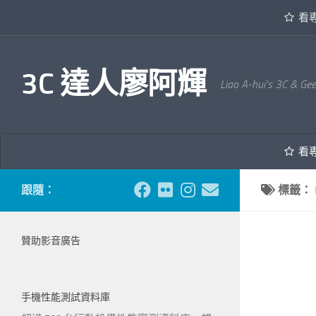
看
內文下方
3C 達人廖阿輝
Liao A-hui's 3C & Ge
看
跟隨：
標籤：
贊助影音廣告
手機性能測試資料庫