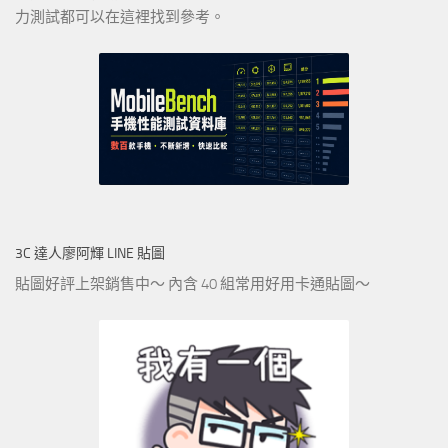
力測試都可以在這裡找到參考。
3C 達人廖阿輝 LINE 貼圖
貼圖好評上架銷售中～ 內含 40 組常用好用卡通貼圖～