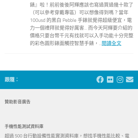
錶』啦！前前後後阿輝應該也寫過買過幾十款了
（可以參考穿戴專區）可以想像得到嗎？當年
100usd 的黑白 Pebble 手錶就覺得超級便宜，電
力一個禮拜就覺得好厲害... 而今天阿輝要介紹的
價格只要台幣千元有找就可以入手功能十分完整
的彩色圓形錶面觸控智慧手錶，...
閱讀全文
跟隨：
贊助影音廣告
手機性能測試資料庫
超過 500 台行動設備性能實測資料庫，想找手機性能比較、電