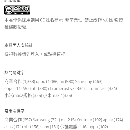
網站授權
類
文
章
本著作係採用
創用 CC 姓名標示-非商業性-禁止改作 4.0 國際 授
權條款
授權.
本頁面人次統計
檢視數據請先登入，或點選
這裡
熱門關鍵字
商業合作
(1,353)
oppo
(1,086)
mi
(580)
Samsung
(463)
oppo r11
(452)
htc
(380)
chromecast v3
(334)
chromecast
(334)
小米max2規格
(325)
小米max2
(325)
常用關鍵字
商業合作
(657)
Samsung
(321)
mi
(215)
Youtube
(192)
apple
(174)
asus
(171)
htc
(156)
sony
(131)
保護殼膜
(116)
oppo
(102)