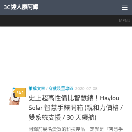
3C 達人廖阿輝
內文下方
MENU
標籤：
HAYLOU SOLAR台灣
推薦文章
/
穿戴裝置專區
2020-07-08
7
史上超高性價比智慧錶！Haylou
Solar 智慧手錶開箱 (親和力價格 /
雙系統支援 / 30 天續航)
阿輝前幾名愛買的科技產品一定就是『智慧手