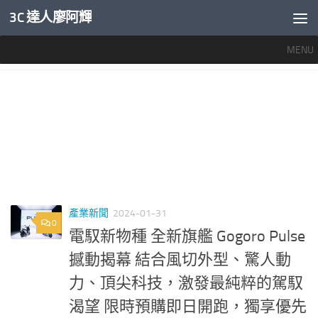
3C 達人廖阿輝
內文下方
MENU
標籤：
GOGORO PULSE開箱
產業新聞
2024-01-31
0
電馭新物種 全新旗艦 Gogoro Pulse
撼動揭幕 結合風切外型、驚人動
力、頂尖科技，激發最純粹的駕馭
渴望 限時預購即日開跑，獨享優先