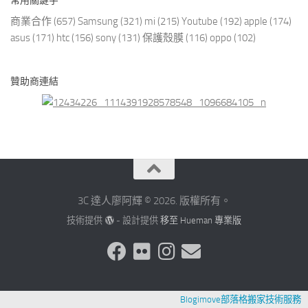
常用關鍵字
商業合作
(657)
Samsung
(321)
mi
(215)
Youtube
(192)
apple
(174)
asus
(171)
htc
(156)
sony
(131)
保護殼膜
(116)
oppo
(102)
贊助商連結
3C 達人廖阿輝 © 2026. 版權所有。
技術提供
- 設計提供
移至 Hueman 專業版
Blogimove部落格搬家技術服務