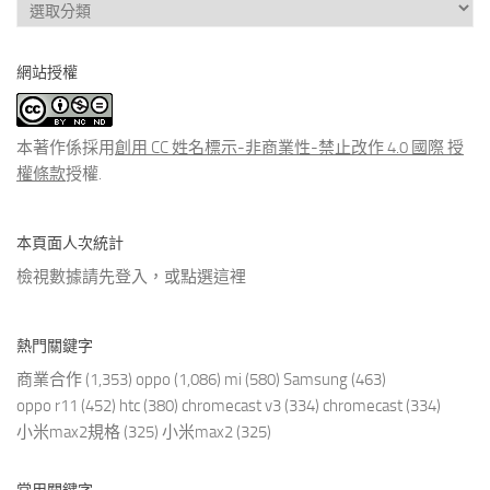
查
看
分
網站授權
類
文
章
本著作係採用
創用 CC 姓名標示-非商業性-禁止改作 4.0 國際 授
權條款
授權.
本頁面人次統計
檢視數據請先登入，或點選
這裡
熱門關鍵字
商業合作
(1,353)
oppo
(1,086)
mi
(580)
Samsung
(463)
oppo r11
(452)
htc
(380)
chromecast v3
(334)
chromecast
(334)
小米max2規格
(325)
小米max2
(325)