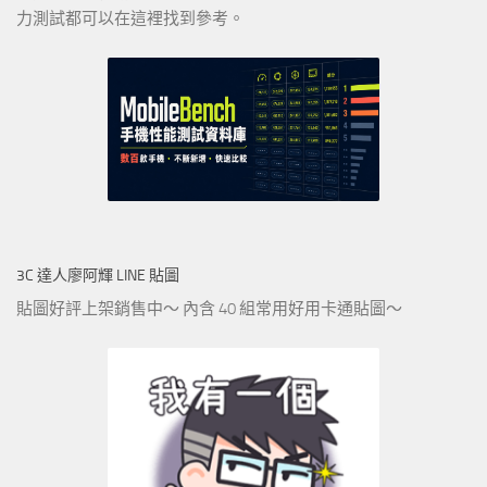
力測試都可以在這裡找到參考。
3C 達人廖阿輝 LINE 貼圖
貼圖好評上架銷售中～ 內含 40 組常用好用卡通貼圖～