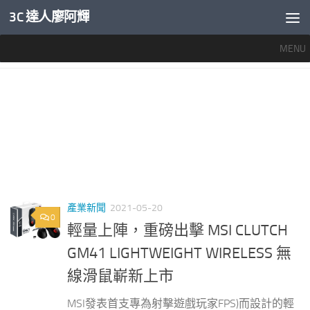
3C 達人廖阿輝
內文下方
MENU
標籤：
GM41 WIRELESS
產業新聞
2021-05-20
0
輕量上陣，重磅出擊 MSI CLUTCH
GM41 LIGHTWEIGHT WIRELESS 無
線滑鼠嶄新上市
MSI發表首支專為射擊遊戲玩家FPS)而設計的輕