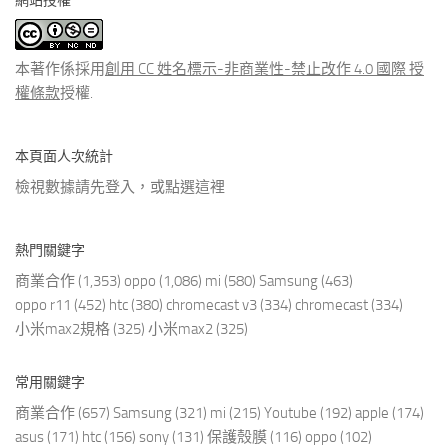
網站授權
類
文
章
本著作係採用
創用 CC 姓名標示-非商業性-禁止改作 4.0 國際 授
權條款
授權.
本頁面人次統計
檢視數據請先登入，或點選
這裡
熱門關鍵字
商業合作
(1,353)
oppo
(1,086)
mi
(580)
Samsung
(463)
oppo r11
(452)
htc
(380)
chromecast v3
(334)
chromecast
(334)
小米max2規格
(325)
小米max2
(325)
常用關鍵字
商業合作
(657)
Samsung
(321)
mi
(215)
Youtube
(192)
apple
(174)
asus
(171)
htc
(156)
sony
(131)
保護殼膜
(116)
oppo
(102)