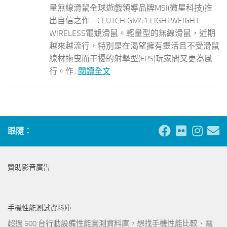
量無線滑鼠全球遊戲領導品牌MSI(微星科技)推
出自信之作 - CLUTCH GM41 LIGHTWEIGHT
WIRELESS電競滑鼠。輕量型的無線滑鼠，近期
越來越流行，特別是在渴望擁有靈活且不受滑鼠
線材拖曳而干擾的射擊型(FPS)玩家間又更為風
行。作...
閱讀全文
跟隨：
贊助影音廣告
手機性能測試資料庫
超過 500 台行動設備性能實測資料庫，想找手機性能比較、電