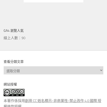
GA4 瀏覽人氣
線上人數：90
查看分類文章
查
看
分
網站授權
類
文
章
本著作係採用
創用 CC 姓名標示-非商業性-禁止改作 4.0 國際 授
權條款
授權.