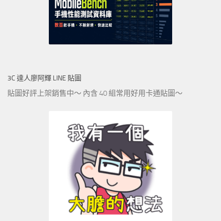
3C 達人廖阿輝 LINE 貼圖
貼圖好評上架銷售中～ 內含 40 組常用好用卡通貼圖～