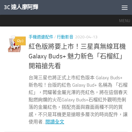
3C 達人廖阿輝
內文下方
MENU
標籤：
GALAXY BUDS PLUS
手機週邊配件
/
行動影音
2020-04-13
0
紅色版將要上市！三星真無線耳機
Galaxy Buds+ 魅力新色「石榴紅」
開箱搶先看
台灣三星也將正式上市紅色版本 Galaxy Buds+
新色啦！台版的紅色 Galaxy Bud+ 名稱為 「石榴
紅」，閃耀著金屬光澤的亮紅色，將在這個春天
點燃絢爛的火花Galaxy Buds+石榴紅外觀明亮俐
落的金屬紅色，搭配亮面與霧面兩種不同的質
感，不只是耳機更是搶眼多層次的時尚配件，讓
使用者...
閱讀全文