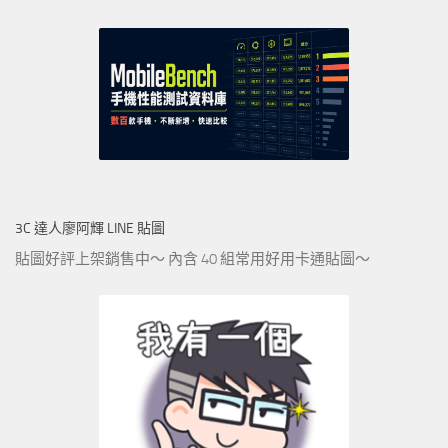
3C 達人廖阿輝 LINE 貼圖
貼圖好評上架銷售中～ 內含 40 組常用好用卡通貼圖～