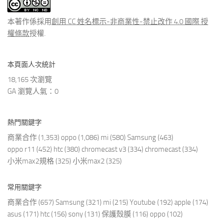
文
章
本著作係採用
創用 CC 姓名標示-非商業性-禁止改作 4.0 國際 授
權條款
授權.
本頁面人次統計
18,165 次瀏覽
GA 瀏覽人氣：0
熱門關鍵字
商業合作
(1,353)
oppo
(1,086)
mi
(580)
Samsung
(463)
oppo r11
(452)
htc
(380)
chromecast v3
(334)
chromecast
(334)
小米max2規格
(325)
小米max2
(325)
常用關鍵字
商業合作
(657)
Samsung
(321)
mi
(215)
Youtube
(192)
apple
(174)
asus
(171)
htc
(156)
sony
(131)
保護殼膜
(116)
oppo
(102)