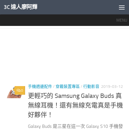
3C 達人廖阿輝
內文下方
MENU
標籤：
GALAXY BUDS 音質
手機週邊配件
/
穿戴裝置專區
/
行動影音
2019-03-12
0
更輕巧的 Samsung Galaxy Buds 真
無線耳機！還有無線充電真是手機
好夥伴！
Galaxy Buds 是三星在這一次 Galaxy S10 手機發