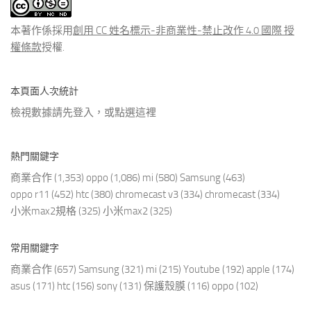
文
章
本著作係採用
創用 CC 姓名標示-非商業性-禁止改作 4.0 國際 授
權條款
授權.
本頁面人次統計
檢視數據請先登入，或點選
這裡
熱門關鍵字
商業合作
(1,353)
oppo
(1,086)
mi
(580)
Samsung
(463)
oppo r11
(452)
htc
(380)
chromecast v3
(334)
chromecast
(334)
小米max2規格
(325)
小米max2
(325)
常用關鍵字
商業合作
(657)
Samsung
(321)
mi
(215)
Youtube
(192)
apple
(174)
asus
(171)
htc
(156)
sony
(131)
保護殼膜
(116)
oppo
(102)