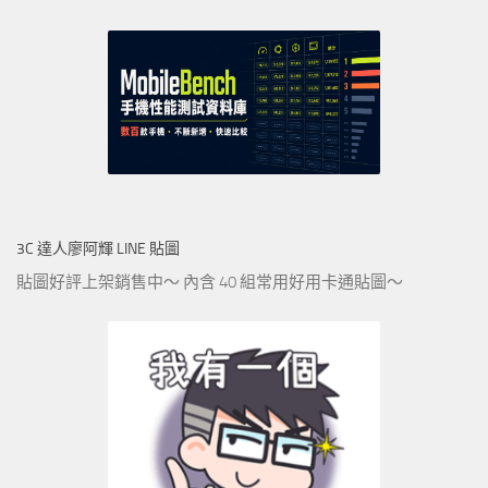
3C 達人廖阿輝 LINE 貼圖
貼圖好評上架銷售中～ 內含 40 組常用好用卡通貼圖～