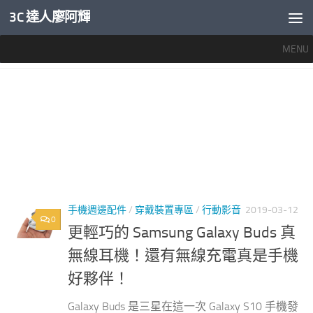
3C 達人廖阿輝
內文下方
MENU
標籤：
GALAXY BUDS 音質
手機週邊配件
/
穿戴裝置專區
/
行動影音
2019-03-12
0
更輕巧的 Samsung Galaxy Buds 真
無線耳機！還有無線充電真是手機
好夥伴！
Galaxy Buds 是三星在這一次 Galaxy S10 手機發