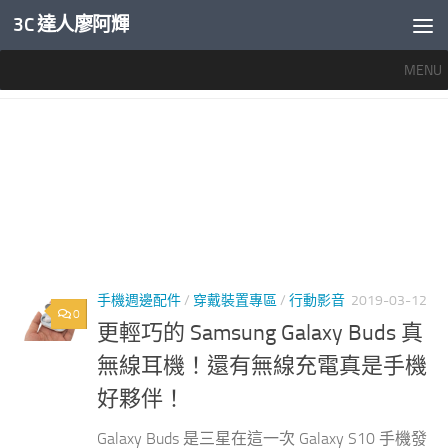
3C 達人廖阿輝
內文下方
MENU
標籤：
GALAXY BUDS 充電時間
手機週邊配件
/
穿戴裝置專區
/
行動影音
2019-03-12
0
更輕巧的 Samsung Galaxy Buds 真
無線耳機！還有無線充電真是手機
好夥伴！
Galaxy Buds 是三星在這一次 Galaxy S10 手機發