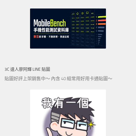
3C 達人廖阿輝 LINE 貼圖
貼圖好評上架銷售中～ 內含 40 組常用好用卡通貼圖～