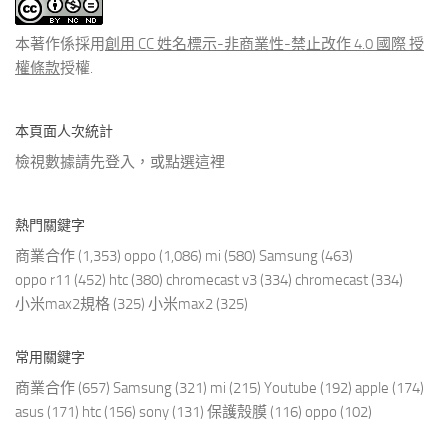
文
章
本著作係採用
創用 CC 姓名標示-非商業性-禁止改作 4.0 國際 授
權條款
授權.
本頁面人次統計
檢視數據請先登入，或點選
這裡
熱門關鍵字
商業合作
(1,353)
oppo
(1,086)
mi
(580)
Samsung
(463)
oppo r11
(452)
htc
(380)
chromecast v3
(334)
chromecast
(334)
小米max2規格
(325)
小米max2
(325)
常用關鍵字
商業合作
(657)
Samsung
(321)
mi
(215)
Youtube
(192)
apple
(174)
asus
(171)
htc
(156)
sony
(131)
保護殼膜
(116)
oppo
(102)