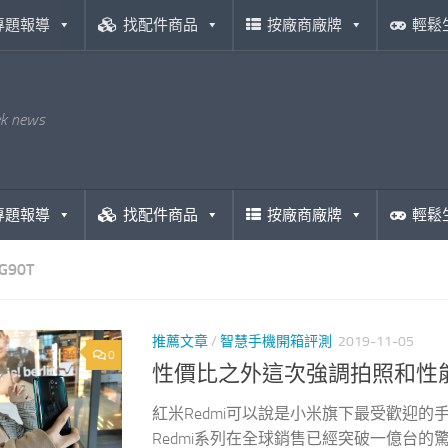
專題報導
找配件商品
按廠商廠牌
輕鬆
ek news
專題報導
找配件商品
按廠商廠牌
輕鬆
G90T
推薦文章
/
智慧手機開箱評測
2019-11-05
0
性價比之外這次強調拍照和性能！紅米 
紅米Redmi可以說是小米旗下最受歡迎
Redmi系列在全球銷售已經突破一億台的