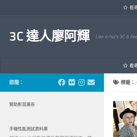
看
內文下方
3C 達人廖阿輝
Liao A-hui's 3C & Ge
看
跟隨：
標籤：
贊助影音廣告
手機性能測試資料庫