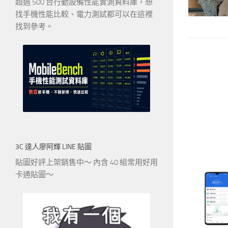
超過 500 台行動設備性能實測資料庫，想
找手機性能比較、電力測試都可以在這裡
找到參考。
3C 達人廖阿輝 LINE 貼圖
貼圖好評上架銷售中～ 內含 40 組常用好用
卡通貼圖～