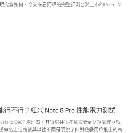
ro表現究竟如何，今天來看阿輝的完整評測台灣上市的Redmi N...
！性能行不行？紅米 Note 8 Pro 性能電力測試
TK Helio G90T 處理器，其實以往很多網友看到MTK處理器就
90T 不僅命名上定義就與以往不同是明說了針對遊戲用戶推出的高