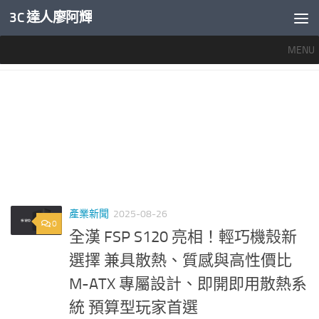
3C 達人廖阿輝
內文下方
MENU
標籤：
FSP S120
產業新聞
2025-08-26
0
全漢 FSP S120 亮相！輕巧機殼新
選擇 兼具散熱、質感與高性價比
M-ATX 專屬設計、即開即用散熱系
統 預算型玩家首選