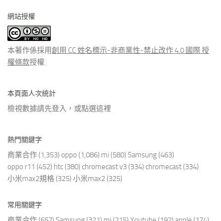
分
網站授權
類
文
章
本著作係採用
創用 CC 姓名標示-非商業性-禁止改作 4.0 國際 授
權條款
授權.
本頁面人次統計
檢視數據請先登入，或點選
這裡
熱門關鍵字
商業合作
(1,353)
oppo
(1,086)
mi
(580)
Samsung
(463)
oppo r11
(452)
htc
(380)
chromecast v3
(334)
chromecast
(334)
小米max2規格
(325)
小米max2
(325)
常用關鍵字
商業合作
(657)
Samsung
(321)
mi
(215)
Youtube
(192)
apple
(174)