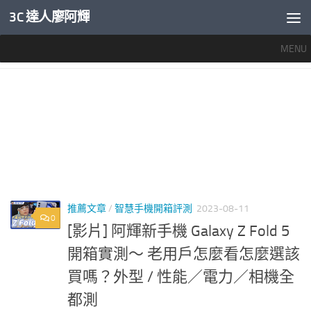
3C 達人廖阿輝
內文下方
MENU
標籤：
FOLD5開箱
推薦文章
/
智慧手機開箱評測
2023-08-11
0
[影片] 阿輝新手機 Galaxy Z Fold 5
開箱實測～ 老用戶怎麼看怎麼選該
買嗎？外型 / 性能／電力／相機全
都測