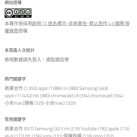
網站授權
類
文
章
本著作係採用
創用 CC 姓名標示-非商業性-禁止改作 4.0 國際 授
權條款
授權.
本頁面人次統計
檢視數據請先登入，或點選
這裡
熱門關鍵字
商業合作
(1,353)
oppo
(1,086)
mi
(580)
Samsung
(463)
oppo r11
(452)
htc
(380)
chromecast v3
(334)
chromecast
(334)
小米max2規格
(325)
小米max2
(325)
常用關鍵字
商業合作
(657)
Samsung
(321)
mi
(215)
Youtube
(192)
apple
(174)
asus
(171)
htc
(156)
sony
(131)
保護殼膜
(116)
oppo
(102)