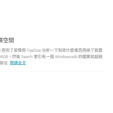
硬碟空間
SD) 用完了習慣用 TreeSize 分析一下到底什麼東西用掉了我寶
6GB，然後 Search 索引有一個 Windows.edb 的檔案就超過
法...
閱讀全文