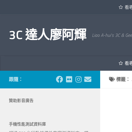
看
內文下方
3C 達人廖阿輝
Liao A-hui's 3C & Ge
看
跟隨：
標籤：
贊助影音廣告
手機性能測試資料庫