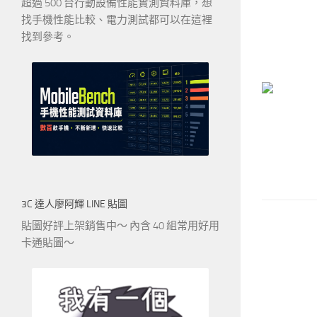
超過 500 台行動設備性能實測資料庫，想
找手機性能比較、電力測試都可以在這裡
找到參考。
3C 達人廖阿輝 LINE 貼圖
貼圖好評上架銷售中～ 內含 40 組常用好用
卡通貼圖～