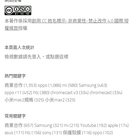
網站授權
類
文
章
本著作係採用
創用 CC 姓名標示-非商業性-禁止改作 4.0 國際 授
權條款
授權.
本頁面人次統計
檢視數據請先登入，或點選
這裡
熱門關鍵字
商業合作
(1,353)
oppo
(1,086)
mi
(580)
Samsung
(463)
oppo r11
(452)
htc
(380)
chromecast v3
(334)
chromecast
(334)
小米max2規格
(325)
小米max2
(325)
常用關鍵字
商業合作
(657)
Samsung
(321)
mi
(215)
Youtube
(192)
apple
(174)
asus
(171)
htc
(156)
sony
(131)
保護殼膜
(116)
oppo
(102)