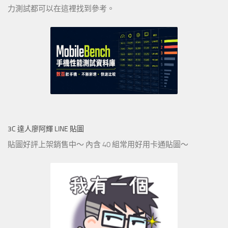
力測試都可以在這裡找到參考。
3C 達人廖阿輝 LINE 貼圖
貼圖好評上架銷售中～ 內含 40 組常用好用卡通貼圖～