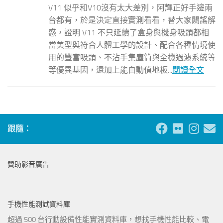
V11 似乎和V10沒有太大差別，阿輝正好手邊兩
台都有，於是決定直接實測看看，替大家闢謠解
惑，證明 V11 不只延續了盒身與機身吸頭都相
當美型與符合人體工學的設計、配合各種情境使
用的豐富吸頭、不沾手集塵筒與全機過濾系統等
等優異基因，還加上能自動偵地板...
閱讀全文
跟隨：
贊助影音廣告
手機性能測試資料庫
超過 500 台行動設備性能實測資料庫，想找手機性能比較、電