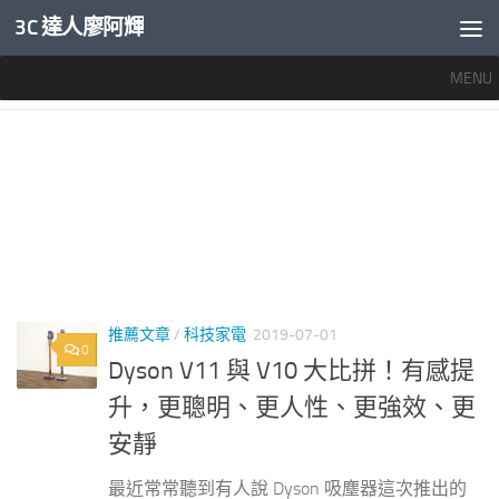
3C 達人廖阿輝
內文下方
MENU
標籤：
DYSON V11 比較
推薦文章
/
科技家電
2019-07-01
0
Dyson V11 與 V10 大比拼！有感提
升，更聰明、更人性、更強效、更
安靜
最近常常聽到有人說 Dyson 吸塵器這次推出的