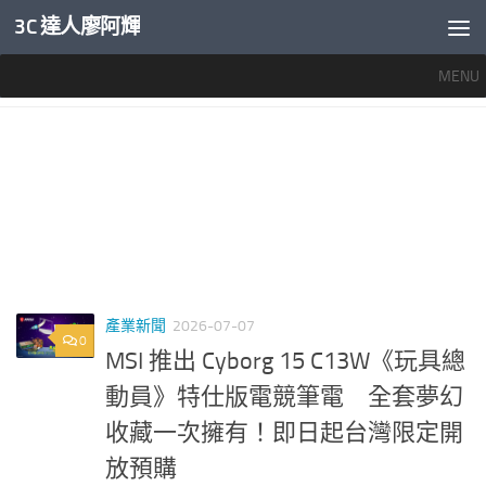
3C 達人廖阿輝
內文下方
MENU
標籤：
CYBORG 15 C13W
產業新聞
2026-07-07
0
MSI 推出 Cyborg 15 C13W《玩具總
動員》特仕版電競筆電 全套夢幻
收藏一次擁有！即日起台灣限定開
放預購