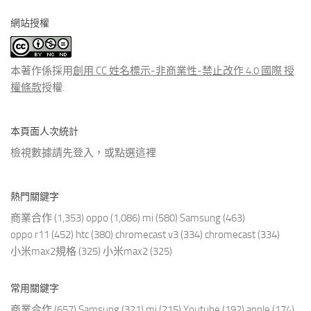
分
網站授權
類
文
章
本著作係採用
創用 CC 姓名標示-非商業性-禁止改作 4.0 國際 授
權條款
授權.
本頁面人次統計
檢視數據請先登入，或點選
這裡
熱門關鍵字
商業合作
(1,353)
oppo
(1,086)
mi
(580)
Samsung
(463)
oppo r11
(452)
htc
(380)
chromecast v3
(334)
chromecast
(334)
小米max2規格
(325)
小米max2
(325)
常用關鍵字
商業合作
(657)
Samsung
(321)
mi
(215)
Youtube
(192)
apple
(174)