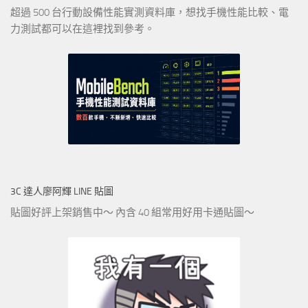
超過 500 台行動設備性能實測資料庫，想找手機性能比較、電
力測試都可以在這裡找到參考。
3C 達人廖阿輝 LINE 貼圖
貼圖好評上架銷售中～ 內含 40 組常用好用卡通貼圖～