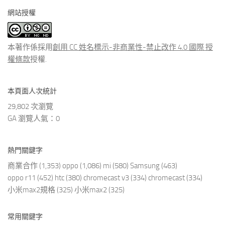
分
網站授權
類
文
章
本著作係採用
創用 CC 姓名標示-非商業性-禁止改作 4.0 國際 授
權條款
授權.
本頁面人次統計
29,802 次瀏覽
GA 瀏覽人氣：0
熱門關鍵字
商業合作
(1,353)
oppo
(1,086)
mi
(580)
Samsung
(463)
oppo r11
(452)
htc
(380)
chromecast v3
(334)
chromecast
(334)
小米max2規格
(325)
小米max2
(325)
常用關鍵字