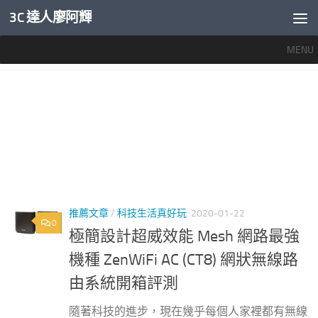
3C 達人廖阿輝
內文下方
MENU
標籤：
CT8
推薦文章
/
科技生活真好玩
2020-01-22
0
極簡設計超威效能 Mesh 網路最強
機種 ZenWiFi AC (CT8) 網狀無線路
由系統開箱評測
隨著科技的進步，現在幾乎每個人家裡都有無線