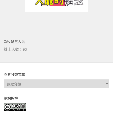
GA4 瀏覽人氣
線上人數：90
查看分類文章
查
看
分
網站授權
類
文
章