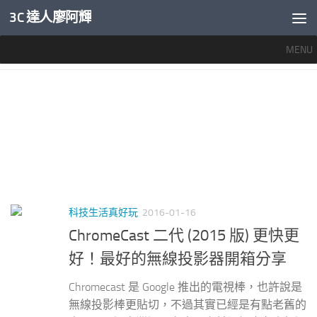
3C 達人廖阿輝
內文下方
MENU
標籤：
CHROMECAST 二代
科技生活真好玩
2016-01-16
ChromeCast 二代 (2015 版) 更快更
好！最好的無線投影器開箱分享
Chromecast 是 Google 推出的電視棒，也許說是
無線投影棒更貼切，不過其實已經是有點老舊的