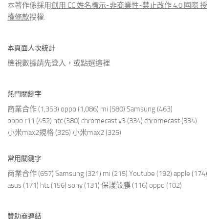
本著作係採用
創用 CC 姓名標示-非商業性-禁止改作 4.0 國際 授
權條款
授權.
本頁面人次統計
檢視數據請先登入，或點選
這裡
熱門關鍵字
商業合作
(1,353)
oppo
(1,086)
mi
(580)
Samsung
(463)
oppo r11
(452)
htc
(380)
chromecast v3
(334)
chromecast
(334)
小米max2規格
(325)
小米max2
(325)
常用關鍵字
商業合作
(657)
Samsung
(321)
mi
(215)
Youtube
(192)
apple
(174)
asus
(171)
htc
(156)
sony
(131)
保護殼膜
(116)
oppo
(102)
贊助商連結