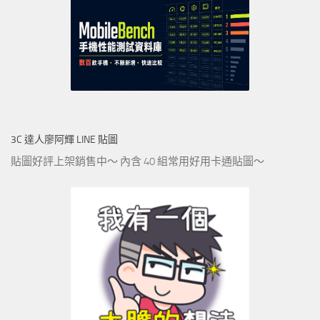
3C 達人廖阿輝 LINE 貼圖
貼圖好評上架銷售中～ 內含 40 組常用好用卡通貼圖～