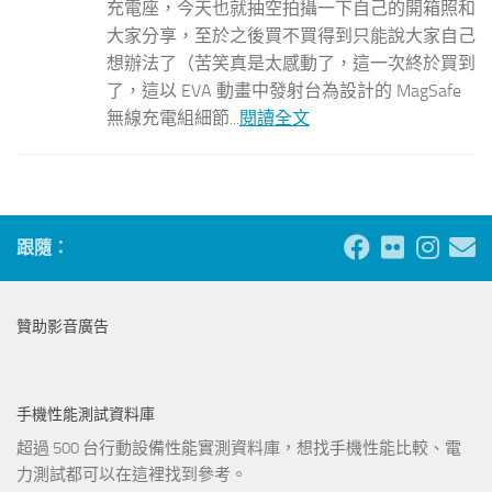
充電座，今天也就抽空拍攝一下自己的開箱照和
大家分享，至於之後買不買得到只能說大家自己
想辦法了（苦笑真是太感動了，這一次終於買到
了，這以 EVA 動畫中發射台為設計的 MagSafe
無線充電組細節...
閱讀全文
跟隨：
贊助影音廣告
手機性能測試資料庫
超過 500 台行動設備性能實測資料庫，想找手機性能比較、電
力測試都可以在這裡找到參考。