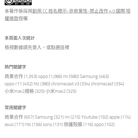
章
本著作係採用
創用 CC 姓名標示-非商業性-禁止改作 4.0 國際 授
權條款
授權.
本頁面人次統計
檢視數據請先登入，或點選
這裡
熱門關鍵字
商業合作
(1,353)
oppo
(1,086)
mi
(580)
Samsung
(463)
oppo r11
(452)
htc
(380)
chromecast v3
(334)
chromecast
(334)
小米max2規格
(325)
小米max2
(325)
常用關鍵字
商業合作
(657)
Samsung
(321)
mi
(215)
Youtube
(192)
apple
(174)
asus
(171)
htc
(156)
sony
(131)
保護殼膜
(116)
oppo
(102)