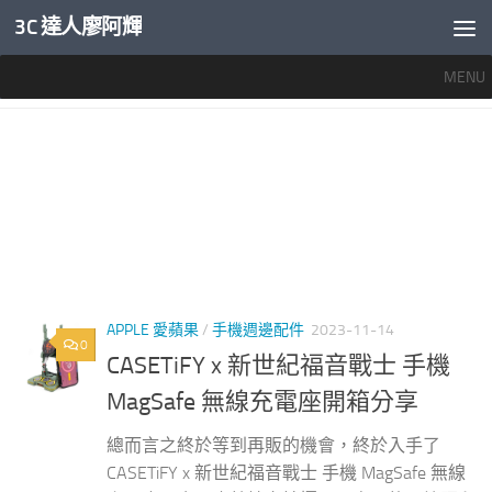
3C 達人廖阿輝
內文下方
MENU
標籤：
CASETIFY MAGSAFE充電器評價
APPLE 愛蘋果
/
手機週邊配件
2023-11-14
0
CASETiFY x 新世紀福音戰士 手機
MagSafe 無線充電座開箱分享
總而言之終於等到再販的機會，終於入手了
CASETiFY x 新世紀福音戰士 手機 MagSafe 無線