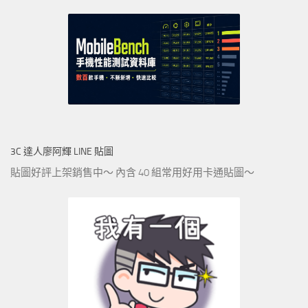
3C 達人廖阿輝 LINE 貼圖
貼圖好評上架銷售中～ 內含 40 組常用好用卡通貼圖～