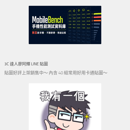
3C 達人廖阿輝 LINE 貼圖
貼圖好評上架銷售中～ 內含 40 組常用好用卡通貼圖～