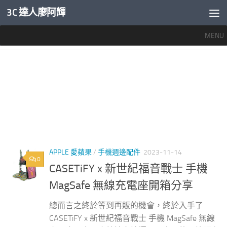
3C 達人廖阿輝
內文下方
MENU
標籤：
CASETIFY福音戰士充電座
APPLE 愛蘋果
/
手機週邊配件
2023-11-14
0
CASETiFY x 新世紀福音戰士 手機
MagSafe 無線充電座開箱分享
總而言之終於等到再販的機會，終於入手了
CASETiFY x 新世紀福音戰士 手機 MagSafe 無線