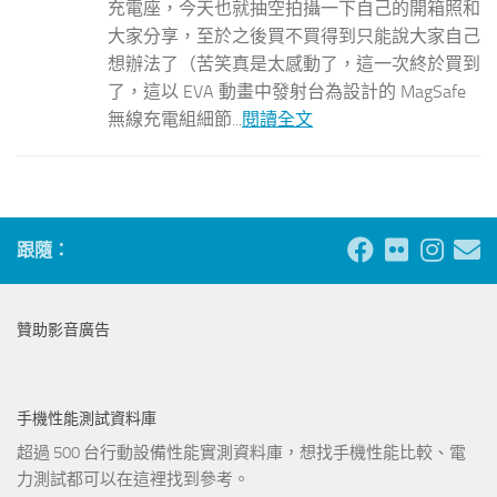
充電座，今天也就抽空拍攝一下自己的開箱照和
大家分享，至於之後買不買得到只能說大家自己
想辦法了（苦笑真是太感動了，這一次終於買到
了，這以 EVA 動畫中發射台為設計的 MagSafe
無線充電組細節...
閱讀全文
跟隨：
贊助影音廣告
手機性能測試資料庫
超過 500 台行動設備性能實測資料庫，想找手機性能比較、電
力測試都可以在這裡找到參考。