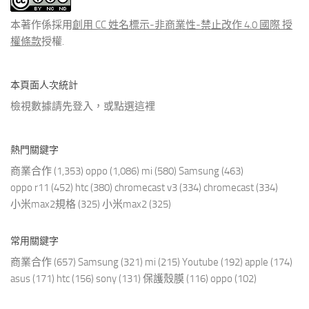
章
本著作係採用
創用 CC 姓名標示-非商業性-禁止改作 4.0 國際 授
權條款
授權.
本頁面人次統計
檢視數據請先登入，或點選
這裡
熱門關鍵字
商業合作
(1,353)
oppo
(1,086)
mi
(580)
Samsung
(463)
oppo r11
(452)
htc
(380)
chromecast v3
(334)
chromecast
(334)
小米max2規格
(325)
小米max2
(325)
常用關鍵字
商業合作
(657)
Samsung
(321)
mi
(215)
Youtube
(192)
apple
(174)
asus
(171)
htc
(156)
sony
(131)
保護殼膜
(116)
oppo
(102)