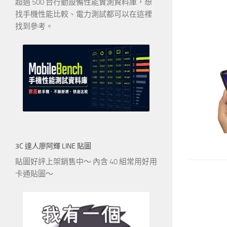
超過 500 台行動設備性能實測資料庫，想
找手機性能比較、電力測試都可以在這裡
找到參考。
3C 達人廖阿輝 LINE 貼圖
貼圖好評上架銷售中～ 內含 40 組常用好用
卡通貼圖～