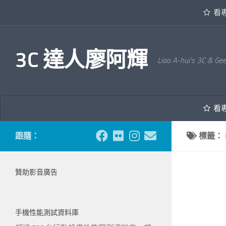
看
內文下方
3C 達人廖阿輝
Liao A-hui's 3C & Ge
看
跟隨：
標籤：
贊助影音廣告
手機性能測試資料庫