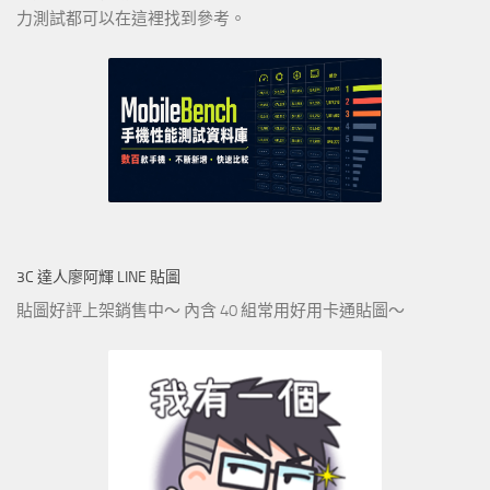
力測試都可以在這裡找到參考。
3C 達人廖阿輝 LINE 貼圖
貼圖好評上架銷售中～ 內含 40 組常用好用卡通貼圖～