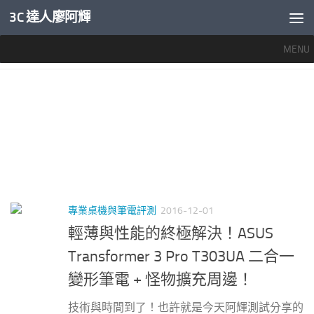
3C 達人廖阿輝
內文下方
MENU
標籤：
ASUS T303UA
專業桌機與筆電評測
2016-12-01
輕薄與性能的終極解決！ASUS
Transformer 3 Pro T303UA 二合一
變形筆電 + 怪物擴充周邊！
技術與時間到了！也許就是今天阿輝測試分享的