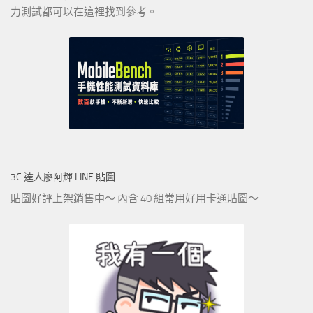
力測試都可以在這裡找到參考。
3C 達人廖阿輝 LINE 貼圖
貼圖好評上架銷售中～ 內含 40 組常用好用卡通貼圖～