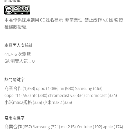
網站授權
類
文
章
本著作係採用
創用 CC 姓名標示-非商業性-禁止改作 4.0 國際 授
權條款
授權.
本頁面人次統計
41,746 次瀏覽
GA 瀏覽人氣：0
熱門關鍵字
商業合作
(1,353)
oppo
(1,086)
mi
(580)
Samsung
(463)
oppo r11
(452)
htc
(380)
chromecast v3
(334)
chromecast
(334)
小米max2規格
(325)
小米max2
(325)
常用關鍵字
商業合作
(657)
Samsung
(321)
mi
(215)
Youtube
(192)
apple
(174)