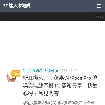
3C 達人廖阿輝
內文下方
MENU
標籤：
APPLE PRO 耳機
APPLE 愛蘋果
/
行動影音
2019-11-02
0
新耳機來了！蘋果 AirPods Pro 降
噪真無線耳機 (1) 開箱分享 + 快速
心得 + 常見問答
感謝民間友人短時間可以實際試試看 AirPods