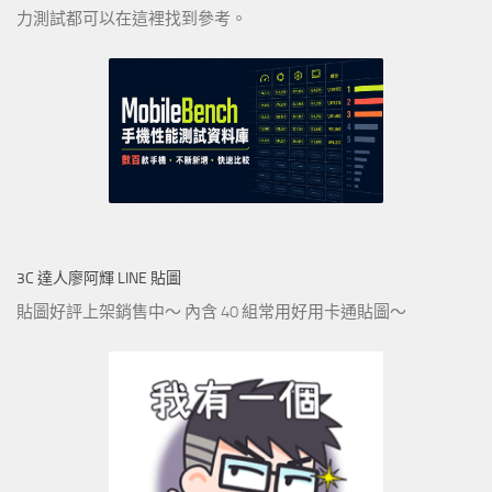
力測試都可以在這裡找到參考。
3C 達人廖阿輝 LINE 貼圖
貼圖好評上架銷售中～ 內含 40 組常用好用卡通貼圖～