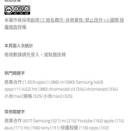
網站授權
類
文
章
本著作係採用
創用 CC 姓名標示-非商業性-禁止改作 4.0 國際 授
權條款
授權.
本頁面人次統計
檢視數據請先登入，或點選
這裡
熱門關鍵字
商業合作
(1,353)
oppo
(1,086)
mi
(580)
Samsung
(463)
oppo r11
(452)
htc
(380)
chromecast v3
(334)
chromecast
(334)
小米max2規格
(325)
小米max2
(325)
常用關鍵字
商業合作
(657)
Samsung
(321)
mi
(215)
Youtube
(192)
apple
(174)
asus
(171)
htc
(156)
sony
(131)
保護殼膜
(116)
oppo
(102)