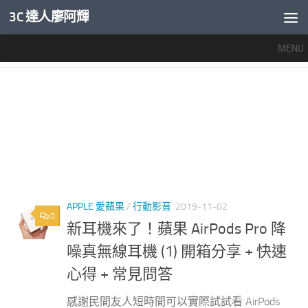
3C 達人廖阿輝
內文下方
MENU
標籤：
AIRPODS PRO 心得
APPLE 愛蘋果
/
行動影音
2019-11-02
0
新耳機來了！蘋果 AirPods Pro 降
噪真無線耳機 (1) 開箱分享 + 快速
心得 + 常見問答
感謝民間友人短時間可以實際試試看 AirPods