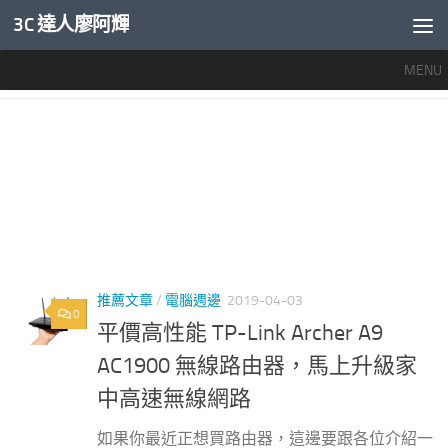
3C 達人廖阿輝
內文下方
MENU
標籤：
AC1900 TP LINK
推薦文章
/
電腦週邊
2019-04-03
0
平價高性能 TP-Link Archer A9
AC1900 無線路由器，馬上升級家
中高速無線網路
如果你最近正想買路由器，這邊要跟各位介紹一