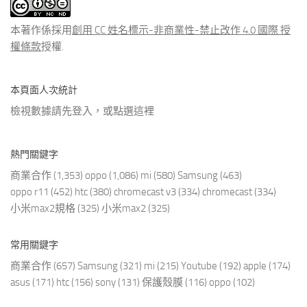
文
章
本著作係採用
創用 CC 姓名標示-非商業性-禁止改作 4.0 國際 授
權條款
授權.
本頁面人次統計
檢視數據請先登入，或點選
這裡
熱門關鍵字
商業合作
(1,353)
oppo
(1,086)
mi
(580)
Samsung
(463)
oppo r11
(452)
htc
(380)
chromecast v3
(334)
chromecast
(334)
小米max2規格
(325)
小米max2
(325)
常用關鍵字
商業合作
(657)
Samsung
(321)
mi
(215)
Youtube
(192)
apple
(174)
asus
(171)
htc
(156)
sony
(131)
保護殼膜
(116)
oppo
(102)