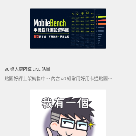
3C 達人廖阿輝 LINE 貼圖
貼圖好評上架銷售中～ 內含 40 組常用好用卡通貼圖～