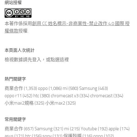
網站授權
類
文
章
本著作係採用
創用 CC 姓名標示-非商業性-禁止改作 4.0 國際 授
權條款
授權.
本頁面人次統計
檢視數據請先登入，或點選
這裡
熱門關鍵字
商業合作
(1,353)
oppo
(1,086)
mi
(580)
Samsung
(463)
oppo r11
(452)
htc
(380)
chromecast v3
(334)
chromecast
(334)
小米max2規格
(325)
小米max2
(325)
常用關鍵字
商業合作
(657)
Samsung
(321)
mi
(215)
Youtube
(192)
apple
(174)
asus
(171)
htc
(156)
sony
(131)
保護殼膜
(116)
oppo
(102)