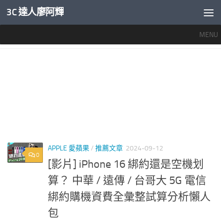
3C 達人廖阿輝
內文下方
MENU
標籤：
3C廖阿輝
APPLE 愛蘋果
/
推薦文章
2024-09-12
0
[影片] iPhone 16 綁約還是空機划
算？ 中華 / 遠傳 / 台哥大 5G 電信
綁約購機資費全彙整試算分析懶人
包