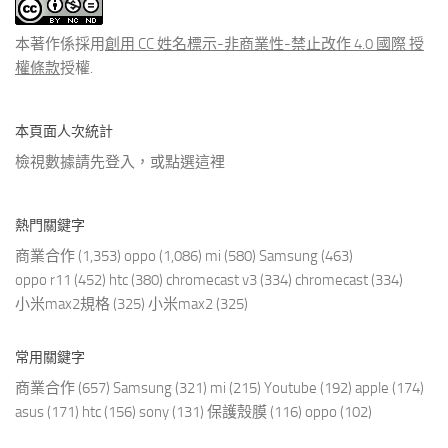
文
章
本著作係採用
創用 CC 姓名標示-非商業性-禁止改作 4.0 國際 授
權條款
授權.
本頁面人次統計
檢視數據請先登入，或點選
這裡
熱門關鍵字
商業合作
(1,353)
oppo
(1,086)
mi
(580)
Samsung
(463)
oppo r11
(452)
htc
(380)
chromecast v3
(334)
chromecast
(334)
小米max2規格
(325)
小米max2
(325)
常用關鍵字
商業合作
(657)
Samsung
(321)
mi
(215)
Youtube
(192)
apple
(174)
asus
(171)
htc
(156)
sony
(131)
保護殼膜
(116)
oppo
(102)