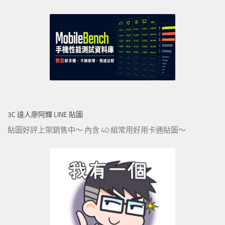
3C 達人廖阿輝 LINE 貼圖
貼圖好評上架銷售中～ 內含 40 組常用好用卡通貼圖～