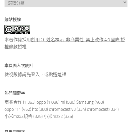
查
看
分
網站授權
類
文
章
本著作係採用
創用 CC 姓名標示-非商業性-禁止改作 4.0 國際 授
權條款
授權.
本頁面人次統計
檢視數據請先登入，或點選
這裡
熱門關鍵字
商業合作
(1,353)
oppo
(1,086)
mi
(580)
Samsung
(463)
oppo r11
(452)
htc
(380)
chromecast v3
(334)
chromecast
(334)
小米max2規格
(325)
小米max2
(325)