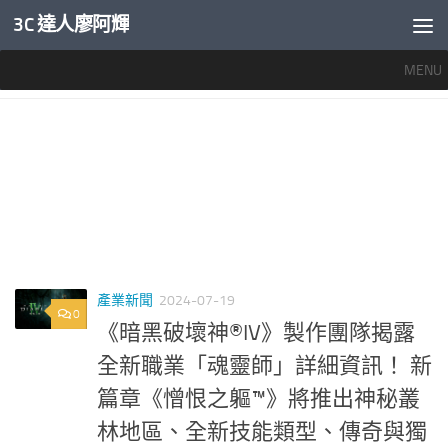
3C 達人廖阿輝
內文下方
MENU
標籤：
魂靈師 職業任務
產業新聞
2024-07-19
0
《暗黑破壞神®IV》製作團隊揭露
全新職業「魂靈師」詳細資訊！ 新
篇章《憎恨之軀™》將推出神秘叢
林地區、全新技能類型、傳奇與獨