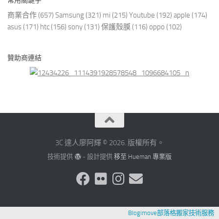
常用關鍵字
商業合作
(657)
Samsung
(321)
mi
(215)
Youtube
(192)
apple
(174)
asus
(171)
htc
(156)
sony
(131)
保護殼膜
(116)
oppo
(102)
贊助商連結
3C 達人廖阿輝 © 2026. 版權所有。
技術提供
- 設計提供
移至 Hueman 專業版
Blogimove部落格搬家技術服務