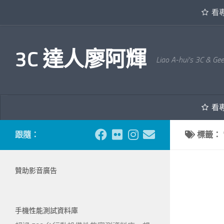
看
內文下方
3C 達人廖阿輝
Liao A-hui's 3C & Ge
看
跟隨：
標籤：
贊助影音廣告
手機性能測試資料庫