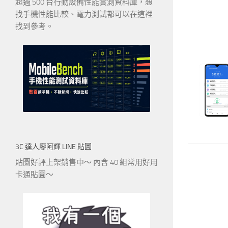
超過 500 台行動設備性能實測資料庫，想
找手機性能比較、電力測試都可以在這裡
找到參考。
3C 達人廖阿輝 LINE 貼圖
貼圖好評上架銷售中～ 內含 40 組常用好用
卡通貼圖～