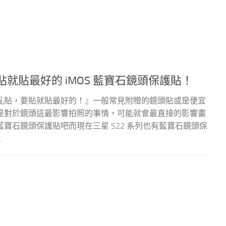
貼就貼最好的 iMOS 藍寶石鏡頭保護貼！
亂貼，要貼就貼最好的！』一般常見附贈的鏡頭貼或是便宜
是對於鏡頭這最影響拍照的事情，可能就會最直接的影響畫
寶石鏡頭保護貼吧而現在三星 S22 系列也有藍寶石鏡頭保
文