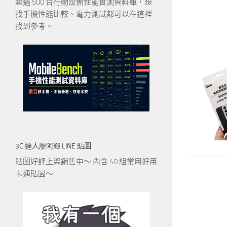
超過 500 台行動設備性能實測資料庫，想
找手機性能比較、電力測試都可以在這裡
找到參考。
3C 達人廖阿輝 LINE 貼圖
貼圖好評上架銷售中～ 內含 40 組常用好用
卡通貼圖～