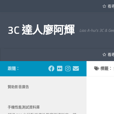
看
內文下方
3C 達人廖阿輝
Liao A-hui's 3C & Ge
看
跟隨：
標籤：
贊助影音廣告
手機性能測試資料庫