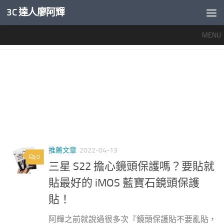
3C 達人廖阿輝
內文下方
MENU
標籤：
鏡頭貼要貼嗎
推薦文章
2022-04-13
0
三星 S22 擔心鏡頭保護嗎？要貼就
貼最好的 iMOS 藍寶石鏡頭保護
貼！
阿輝之前就說過很多次『鏡頭保護貼不要亂貼，