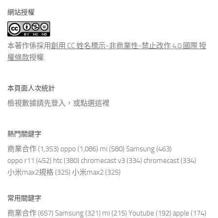
分
網站授權
類
文
章
本著作係採用
創用 CC 姓名標示-非商業性-禁止改作 4.0 國際 授
權條款
授權.
本頁面人次統計
檢視數據請先登入，或點選
這裡
熱門關鍵字
商業合作
(1,353)
oppo
(1,086)
mi
(580)
Samsung
(463)
oppo r11
(452)
htc
(380)
chromecast v3
(334)
chromecast
(334)
小米max2規格
(325)
小米max2
(325)
常用關鍵字
商業合作
(657)
Samsung
(321)
mi
(215)
Youtube
(192)
apple
(174)