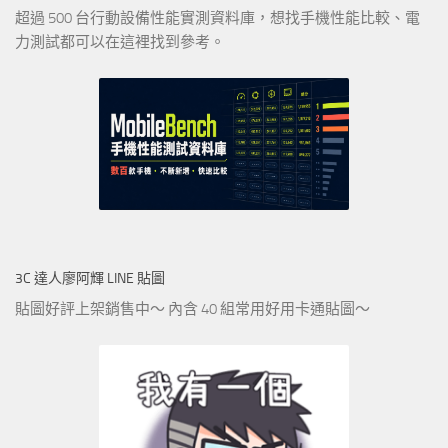
超過 500 台行動設備性能實測資料庫，想找手機性能比較、電
力測試都可以在這裡找到參考。
3C 達人廖阿輝 LINE 貼圖
貼圖好評上架銷售中～ 內含 40 組常用好用卡通貼圖～