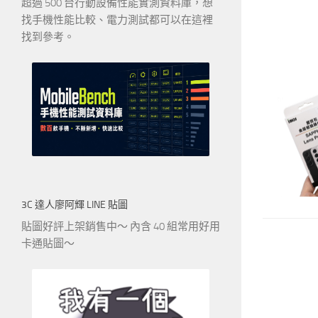
超過 500 台行動設備性能實測資料庫，想
找手機性能比較、電力測試都可以在這裡
找到參考。
3C 達人廖阿輝 LINE 貼圖
貼圖好評上架銷售中～ 內含 40 組常用好用
卡通貼圖～