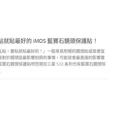
貼就貼最好的 iMOS 藍寶石鏡頭保護貼！
亂貼，要貼就貼最好的！』一般常見附贈的鏡頭貼或是便宜
是對於鏡頭這最影響拍照的事情，可能就會最直接的影響畫
寶石鏡頭保護貼吧而現在三星 S22 系列也有藍寶石鏡頭保
文