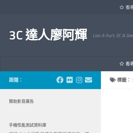
看
內文下方
3C 達人廖阿輝
Liao A-hui's 3C & Ge
看
跟隨：
標籤：
贊助影音廣告
手機性能測試資料庫