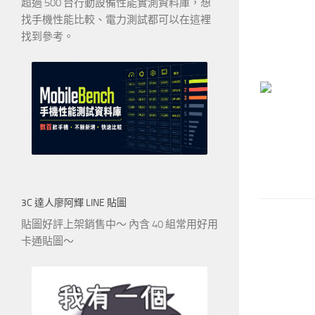
超過 500 台行動設備性能實測資料庫，想
找手機性能比較、電力測試都可以在這裡
找到參考。
3C 達人廖阿輝 LINE 貼圖
貼圖好評上架銷售中～ 內含 40 組常用好用
卡通貼圖～