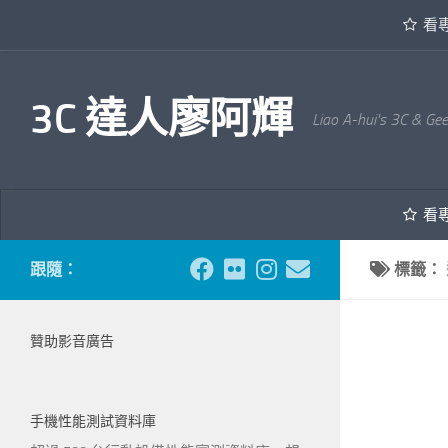
看
內文下方
3C 達人廖阿輝
Liao A-hui's 3C & Ge
看
跟隨：
標籤：
贊助影音廣告
手機性能測試資料庫