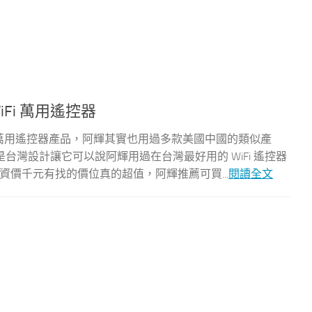
iFi 萬用遙控器
Fi 家電萬用遙控器產品，阿輝其實也用過多款美國中國的類似產
灣設計讓它可以說阿輝用過在台灣最好用的 WiFi 遙控器
集資 ，集資價千元有找的價位真的超值，阿輝推薦可買...
閱讀全文