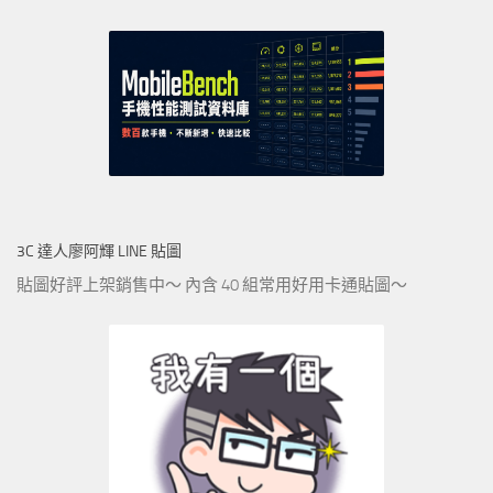
3C 達人廖阿輝 LINE 貼圖
貼圖好評上架銷售中～ 內含 40 組常用好用卡通貼圖～