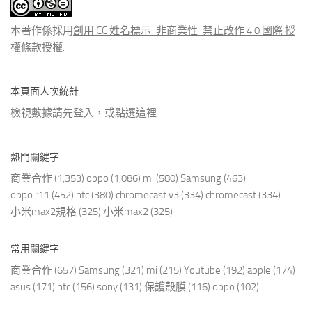
文
章
本著作係採用
創用 CC 姓名標示-非商業性-禁止改作 4.0 國際 授
權條款
授權.
本頁面人次統計
檢視數據請先登入，或點選
這裡
熱門關鍵字
商業合作
(1,353)
oppo
(1,086)
mi
(580)
Samsung
(463)
oppo r11
(452)
htc
(380)
chromecast v3
(334)
chromecast
(334)
小米max2規格
(325)
小米max2
(325)
常用關鍵字
商業合作
(657)
Samsung
(321)
mi
(215)
Youtube
(192)
apple
(174)
asus
(171)
htc
(156)
sony
(131)
保護殼膜
(116)
oppo
(102)