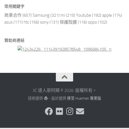
常用關鍵字
商業合作
(657)
Samsung
(321)
mi
(215)
Youtube
(192)
apple
(174)
asus
(171)
htc
(156)
sony
(131)
保護殼膜
(116)
oppo
(102)
贊助商連結
3C 達人廖阿輝 © 2026. 版權所有。
技術提供
- 設計提供
移至 Hueman 專業版