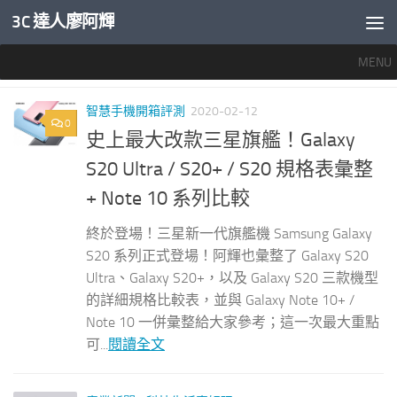
3C 達人廖阿輝
內文下方
MENU
標籤：
規格表
智慧手機開箱評測
2020-02-12
0
史上最大改款三星旗艦！Galaxy
S20 Ultra / S20+ / S20 規格表彙整
+ Note 10 系列比較
終於登場！三星新一代旗艦機 Samsung Galaxy
S20 系列正式登場！阿輝也彙整了 Galaxy S20
Ultra、Galaxy S20+，以及 Galaxy S20 三款機型
的詳細規格比較表，並與 Galaxy Note 10+ /
Note 10 一併彙整給大家參考；這一次最大重點
可...
閱讀全文