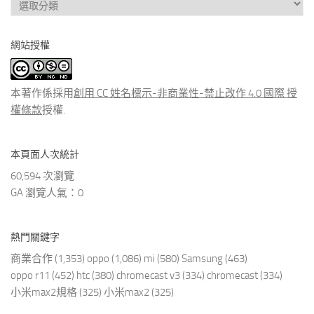
看
分
網站授權
類
文
章
本著作係採用
創用 CC 姓名標示-非商業性-禁止改作 4.0 國際 授
權條款
授權.
本頁面人次統計
60,594 次瀏覽
GA 瀏覽人氣：0
熱門關鍵字
商業合作
(1,353)
oppo
(1,086)
mi
(580)
Samsung
(463)
oppo r11
(452)
htc
(380)
chromecast v3
(334)
chromecast
(334)
小米max2規格
(325)
小米max2
(325)