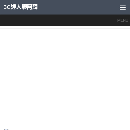
3C 達人廖阿輝
內文下方
MENU
標籤：
行動電源