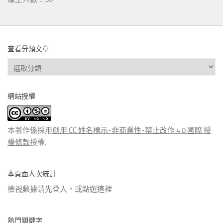
查看分類文章
查
看
分
網站授權
類
文
章
本著作係採用
創用 CC 姓名標示-非商業性-禁止改作 4.0 國際 授
權條款
授權.
本頁面人次統計
檢視數據請先登入，或點選
這裡
熱門關鍵字