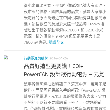
從小米電源開始，平價行動電源也讓大家關注，
夜市般的價格、國際產品的品質，就是大家搶小
米電源的原因啊最近在中國也開始有其他廠商跟
進，最信很紅的莫過於大陸一線品牌 Lenovo 聯
想也出了新款移動電源PA7800，和 5200 小米
電源一樣的價格 (49 RMB) 但是電量更大！是
7800mA也是...
閱讀全文
行動電源與線材
2014-04-24
品質好造型更要讚！COI+
PowerCAN 設計款行動電源 – 元氣
沒事幹嘛阿輝拍飲料罐子？這其中有一罐可不是
飲料，而是阿輝最新入手的新歡『PowerCAN 設
計款行動電源 - 元氣』真的嚴重警告大家，定力
不夠的朋友就不要繼續看下去了... 不然您的荷
包...台灣設計/製造，首創罐頭式造型移動電源採