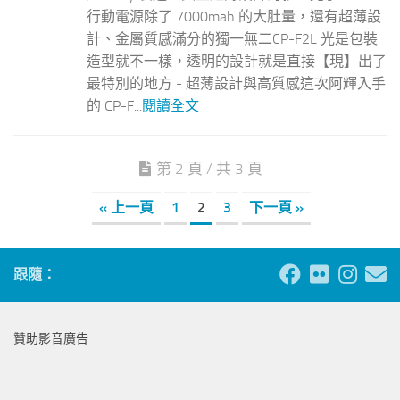
行動電源除了 7000mah 的大肚量，還有超薄設
計、金屬質感滿分的獨一無二CP-F2L 光是包裝
造型就不一樣，透明的設計就是直接【現】出了
最特別的地方 - 超薄設計與高質感這次阿輝入手
的 CP-F...
閱讀全文
第 2 頁 / 共 3 頁
« 上一頁
1
2
3
下一頁 »
跟隨：
贊助影音廣告