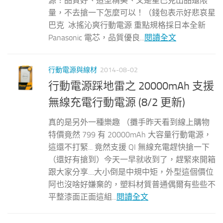
源！品質好、造型精美、又是星巴克出品還限
量，不去搶一下怎麼可以！（錢包表示好悲哀星
巴克 冰搖沁爽行動電源 重點規格採日本全新
Panasonic 電芯，品質優良...
閱讀全文
行動電源與線材
2014-08-02
行動電源踩地雷之 20000mAh 支援
無線充電行動電源 (8/2 更新)
真的是另外一種樂趣 （攤手昨天看到線上購物
特價竟然 799 有 20000mAh 大容量行動電源，
這還不打緊... 竟然支援 QI 無線充電趕快搶一下
（還好有搶到）今天一早就收到了，趕緊來開箱
跟大家分享....大小倒是中規中矩，外型這個價位
阿也沒啥好嫌棄的，塑料材質普通偶爾有些些不
平整漆面正面這組...
閱讀全文