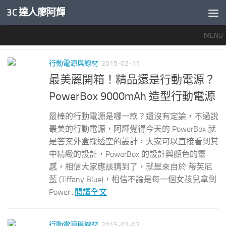
3C 達人廖阿輝
內文下方
MENU
標籤：
行動電源
行動電源與線材
2015-02-11
最美麗開箱！精品還是行動電源？
PowerBox 9000mAh 造型行動電源
最棒的行動電源是哪一款？還沒有定論，不過說
最美的行動電源，阿輝覺得今天的 PowerBox 就
是答案外盒採透空的設計，大家可以直接看到其
中精緻的設計，PowerBox 的設計與顏色的靈
感，相信大家應該猜到了，就是來自於 蒂芙尼
藍 (Tiffany Blue)，相信不論是每一個女孩兒拿到
Power...
閱讀全文
行動電源與線材
2015-02-02