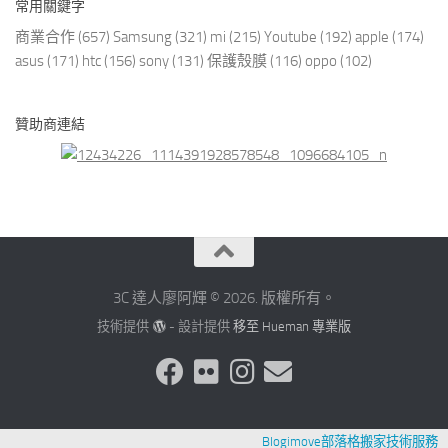
常用關鍵字
商業合作
(657)
Samsung
(321)
mi
(215)
Youtube
(192)
apple
(174)
asus
(171)
htc
(156)
sony
(131)
保護殼膜
(116)
oppo
(102)
贊助商連結
3C 達人廖阿輝 © 2026. 版權所有。
技術提供
- 設計提供
移至 Hueman 專業版
Blogimove部落格搬家技術服務