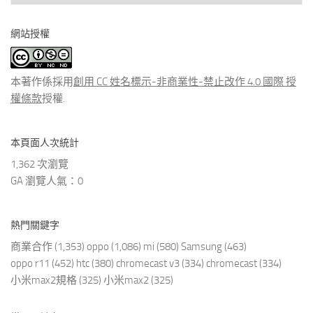
看
分
網站授權
類
文
章
本著作係採用
創用 CC 姓名標示-非商業性-禁止改作 4.0 國際 授
權條款
授權.
本頁面人次統計
1,362 次瀏覽
GA 瀏覽人氣：0
熱門關鍵字
商業合作
(1,353)
oppo
(1,086)
mi
(580)
Samsung
(463)
oppo r11
(452)
htc
(380)
chromecast v3
(334)
chromecast
(334)
小米max2規格
(325)
小米max2
(325)