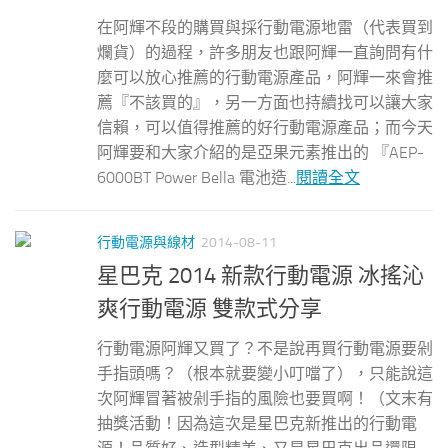
在阿輝不段的購買與採行動電源地雷（代表買到
爛貨）的過程，許多朋友也跟阿輝一直詢問有什
麼可以放心推薦的行動電源產品，阿輝一來會推
薦『不該買的』，另一方面也持續找可以讓大家
信賴，可以值得推薦的好行動電源產品；而今天
阿輝要和大家介紹的是亞果元素推出的 『AEP-
6000BT Power Bella 電池造...
閱讀全文
行動電源與線材
2014-08-11
星巴克 2014 新款行動電源 冰搖沁
爽行動電源 雙款式分享
行動電源阿輝又買了？不是說再買行動電源要剁
手指頭嗎？（根本就要變小叮噹了），只能說這
次阿輝冒著被剁手指的風險也要買啊！（文末有
抽獎活動！因為這次是星巴克新推出的行動電