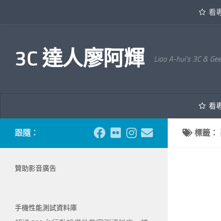
看
內文下方
3C 達人廖阿輝
Liao A-hui's 3C & Ge
看
跟隨：
標籤：
贊助影音廣告
手機性能測試資料庫