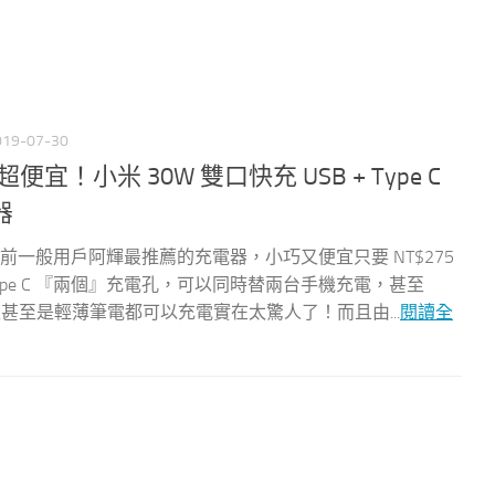
019-07-30
充超便宜！小米 30W 雙口快充 USB + Type C
器
目前一般用戶阿輝最推薦的充電器，小巧又便宜只要 NT$275
Type C 『兩個』充電孔，可以同時替兩台手機充電，甚至
連平版甚至是輕薄筆電都可以充電實在太驚人了！而且由...
閱讀全