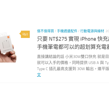
值不值得買
/
手機週邊配件
/
行動電源與線材
2
0
只要 NT$275 實現 iPhone 快
手機筆電都可以的超划算充電
直接講結論的話 小米30W雙口快充 就是
就可以入手的價格，同時提供 USB A 與 
Type C 插孔最高支援到 30W 輸出，
文