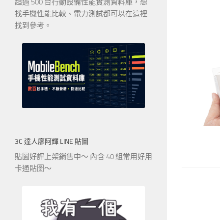
超過 500 台行動設備性能實測資料庫，想
找手機性能比較、電力測試都可以在這裡
找到參考。
3C 達人廖阿輝 LINE 貼圖
貼圖好評上架銷售中～ 內含 40 組常用好用
卡通貼圖～