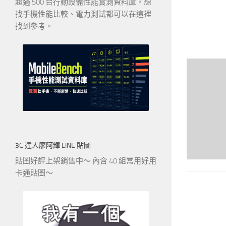
超過 500 台行動設備性能實測資料庫，想
找手機性能比較、電力測試都可以在這裡
找到參考。
3C 達人廖阿輝 LINE 貼圖
貼圖好評上架銷售中～ 內含 40 組常用好用
卡通貼圖～