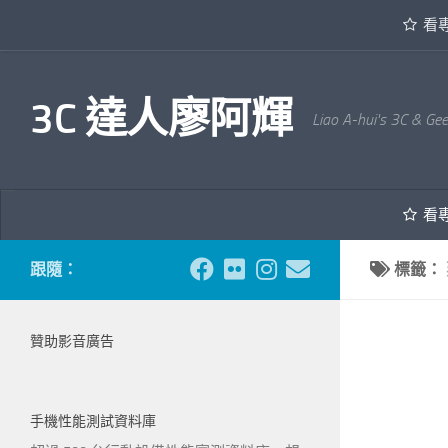
看
內文下方
3C 達人廖阿輝
Liao A-hui's 3C & Ge
看
跟隨：
標籤：
贊助影音廣告
手機性能測試資料庫