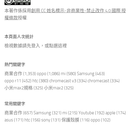
章
本著作係採用
創用 CC 姓名標示-非商業性-禁止改作 4.0 國際 授
權條款
授權.
本頁面人次統計
檢視數據請先登入，或點選
這裡
熱門關鍵字
商業合作
(1,353)
oppo
(1,086)
mi
(580)
Samsung
(463)
oppo r11
(452)
htc
(380)
chromecast v3
(334)
chromecast
(334)
小米max2規格
(325)
小米max2
(325)
常用關鍵字
商業合作
(657)
Samsung
(321)
mi
(215)
Youtube
(192)
apple
(174)
asus
(171)
htc
(156)
sony
(131)
保護殼膜
(116)
oppo
(102)