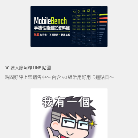
3C 達人廖阿輝 LINE 貼圖
貼圖好評上架銷售中～ 內含 40 組常用好用卡通貼圖～