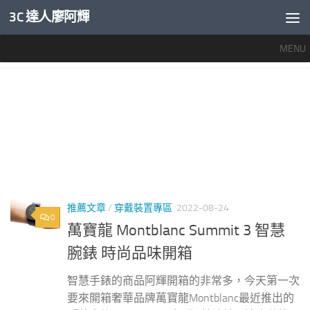
3C 達人廖阿輝
內文下方
MENU
標籤：
萬寶龍評價
推薦文章
/
穿戴裝置專區
2022-08-24
0
萬寶龍 Montblanc Summit 3 智慧
腕錶 時尚品味開箱
智慧手錶的商品阿輝開箱的非常多，今天第一次
要來開箱奢華品牌萬寶龍Montblanc最近推出的