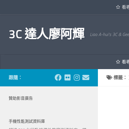
看
內文下方
3C 達人廖阿輝
Liao A-hui's 3C & Ge
看
跟隨：
標籤：
贊助影音廣告
手機性能測試資料庫