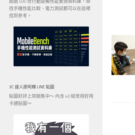
超過 500 台行動設備性能實測資料庫，想
找手機性能比較、電力測試都可以在這裡
找到參考。
3C 達人廖阿輝 LINE 貼圖
貼圖好評上架銷售中～ 內含 40 組常用好用
卡通貼圖～