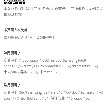
章
本著作係採用
創用 CC 姓名標示-非商業性-禁止改作 4.0 國際 授
權條款
授權.
本頁面人次統計
檢視數據請先登入，或點選
這裡
熱門關鍵字
商業合作
(1,353)
oppo
(1,086)
mi
(580)
Samsung
(463)
oppo r11
(452)
htc
(380)
chromecast v3
(334)
chromecast
(334)
小米max2規格
(325)
小米max2
(325)
常用關鍵字
商業合作
(657)
Samsung
(321)
mi
(215)
Youtube
(192)
apple
(174)
asus
(171)
htc
(156)
sony
(131)
保護殼膜
(116)
oppo
(102)