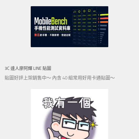
3C 達人廖阿輝 LINE 貼圖
貼圖好評上架銷售中～ 內含 40 組常用好用卡通貼圖～