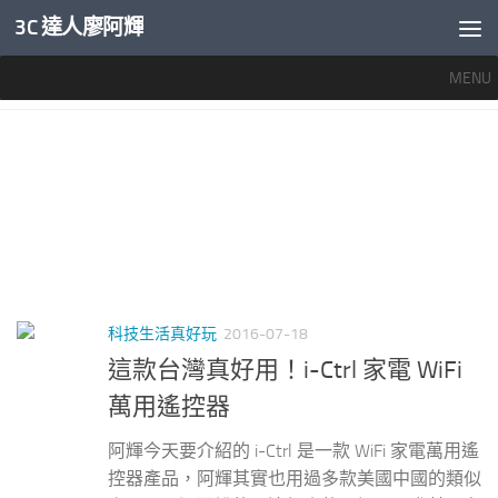
3C 達人廖阿輝
內文下方
MENU
標籤：
網路遙控器
科技生活真好玩
2016-07-18
這款台灣真好用！i-Ctrl 家電 WiFi
萬用遙控器
阿輝今天要介紹的 i-Ctrl 是一款 WiFi 家電萬用遙
控器產品，阿輝其實也用過多款美國中國的類似