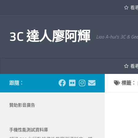
看
內文下方
3C 達人廖阿輝
Liao A-hui's 3C & Ge
看
跟隨：
標籤：
贊助影音廣告
手機性能測試資料庫