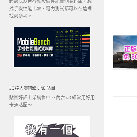
超過 500 台行動設備性能實測資料庫，想
找手機性能比較、電力測試都可以在這裡
找到參考。
3C 達人廖阿輝 LINE 貼圖
貼圖好評上架銷售中～ 內含 40 組常用好用
卡通貼圖～