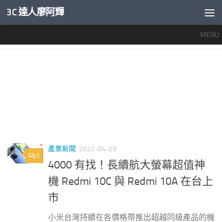
3C 達人廖阿輝
內文下方
MENU
標籤：
紅米10C評價
產業新聞
2022-04-29
0
4000 有找！長續航大螢幕超值神
機 Redmi 10C 與 Redmi 10A 在台上
市
小米台灣持續在各價格帶推出超越同級產品的機