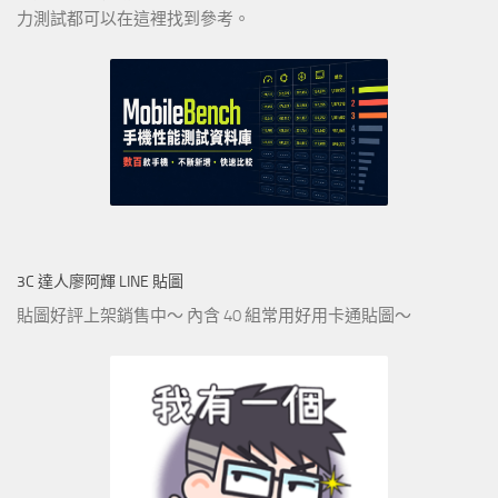
力測試都可以在這裡找到參考。
3C 達人廖阿輝 LINE 貼圖
貼圖好評上架銷售中～ 內含 40 組常用好用卡通貼圖～