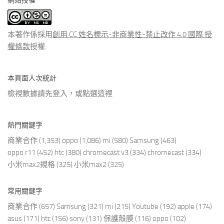
網站授權
類
文
章
本著作係採用
創用 CC 姓名標示-非商業性-禁止改作 4.0 國際 授
權條款
授權.
本頁面人次統計
檢視數據請先登入，或點選
這裡
熱門關鍵字
商業合作
(1,353)
oppo
(1,086)
mi
(580)
Samsung
(463)
oppo r11
(452)
htc
(380)
chromecast v3
(334)
chromecast
(334)
小米max2規格
(325)
小米max2
(325)
常用關鍵字
商業合作
(657)
Samsung
(321)
mi
(215)
Youtube
(192)
apple
(174)
asus
(171)
htc
(156)
sony
(131)
保護殼膜
(116)
oppo
(102)