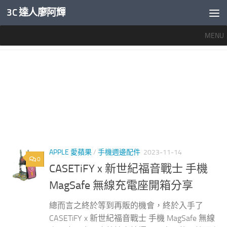
3C 達人廖阿輝
內文下方
MENU
標籤：
福音戰士 充電座
APPLE 愛蘋果
/
手機週邊配件
2023-11-14
0
CASETiFY x 新世紀福音戰士 手機
MagSafe 無線充電座開箱分享
總而言之終於等到再販的機會，終於入手了
CASETiFY x 新世紀福音戰士 手機 MagSafe 無線