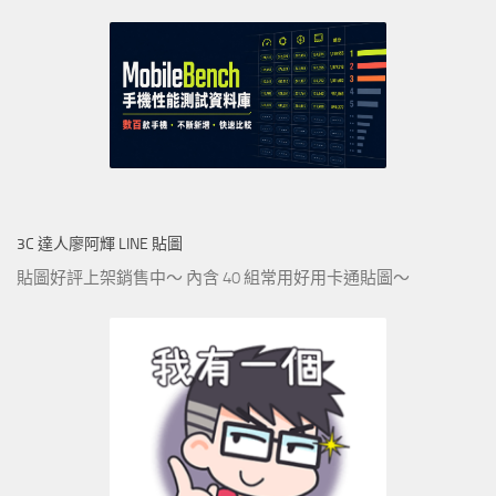
3C 達人廖阿輝 LINE 貼圖
貼圖好評上架銷售中～ 內含 40 組常用好用卡通貼圖～