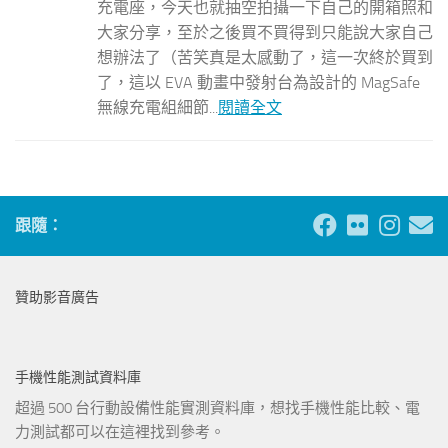
充電座，今天也就抽空拍攝一下自己的開箱照和
大家分享，至於之後買不買得到只能說大家自己
想辦法了（苦笑真是太感動了，這一次終於買到
了，這以 EVA 動畫中發射台為設計的 MagSafe
無線充電組細節...
閱讀全文
跟隨：
贊助影音廣告
手機性能測試資料庫
超過 500 台行動設備性能實測資料庫，想找手機性能比較、電
力測試都可以在這裡找到參考。