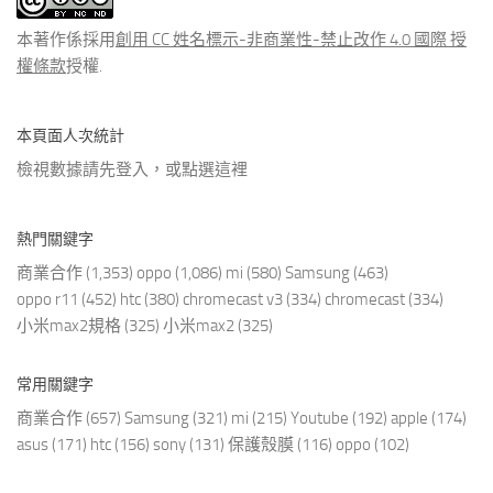
章
本著作係採用
創用 CC 姓名標示-非商業性-禁止改作 4.0 國際 授
權條款
授權.
本頁面人次統計
檢視數據請先登入，或點選
這裡
熱門關鍵字
商業合作
(1,353)
oppo
(1,086)
mi
(580)
Samsung
(463)
oppo r11
(452)
htc
(380)
chromecast v3
(334)
chromecast
(334)
小米max2規格
(325)
小米max2
(325)
常用關鍵字
商業合作
(657)
Samsung
(321)
mi
(215)
Youtube
(192)
apple
(174)
asus
(171)
htc
(156)
sony
(131)
保護殼膜
(116)
oppo
(102)