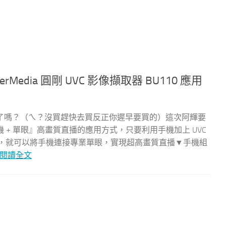
rMedia 圓剛 UVC 影像擷取器 BU110 應用
了嗎？（ㄟ？沒買趕快去買反正你遲早要買的）這次阿輝要
+ 單眼』高畫質直播的應用方式，只要利用手機加上 UVC
BU110，就可以將手機連接專業單眼，實現超高畫質直播▼手機組
閱讀全文