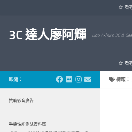
看
內文下方
3C 達人廖阿輝
Liao A-hui's 3C & Ge
看
跟隨：
標籤：
贊助影音廣告
手機性能測試資料庫