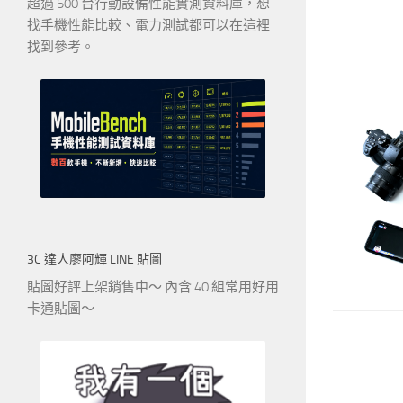
超過 500 台行動設備性能實測資料庫，想
找手機性能比較、電力測試都可以在這裡
找到參考。
3C 達人廖阿輝 LINE 貼圖
貼圖好評上架銷售中～ 內含 40 組常用好用
卡通貼圖～