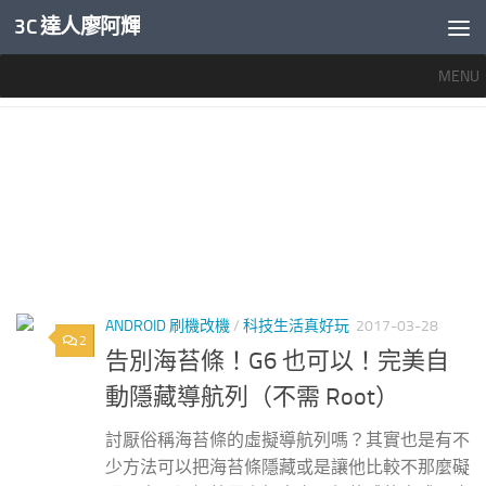
3C 達人廖阿輝
內文下方
MENU
標籤：
海苔條自動隱藏
ANDROID 刷機改機
/
科技生活真好玩
2017-03-28
2
告別海苔條！G6 也可以！完美自
動隱藏導航列（不需 Root）
討厭俗稱海苔條的虛擬導航列嗎？其實也是有不
少方法可以把海苔條隱藏或是讓他比較不那麼礙