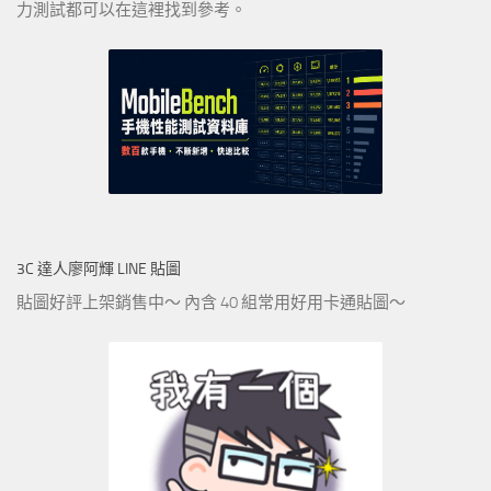
力測試都可以在這裡找到參考。
3C 達人廖阿輝 LINE 貼圖
貼圖好評上架銷售中～ 內含 40 組常用好用卡通貼圖～