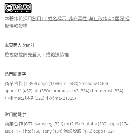
文
章
本著作係採用
創用 CC 姓名標示-非商業性-禁止改作 4.0 國際 授
權條款
授權.
本頁面人次統計
檢視數據請先登入，或點選
這裡
熱門關鍵字
商業合作
(1,353)
oppo
(1,086)
mi
(580)
Samsung
(463)
oppo r11
(452)
htc
(380)
chromecast v3
(334)
chromecast
(334)
小米max2規格
(325)
小米max2
(325)
常用關鍵字
商業合作
(657)
Samsung
(321)
mi
(215)
Youtube
(192)
apple
(174)
asus
(171)
htc
(156)
sony
(131)
保護殼膜
(116)
oppo
(102)