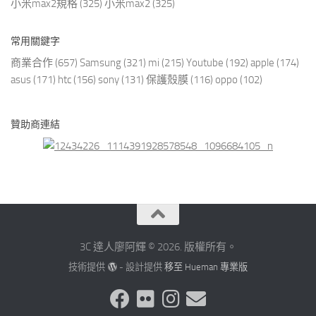
小米max2規格
(325)
小米max2
(325)
常用關鍵字
商業合作
(657)
Samsung
(321)
mi
(215)
Youtube
(192)
apple
(174)
asus
(171)
htc
(156)
sony
(131)
保護殼膜
(116)
oppo
(102)
贊助商連結
3C 達人廖阿輝 © 2026. 版權所有。
技術提供
- 設計提供
移至 Hueman 專業版