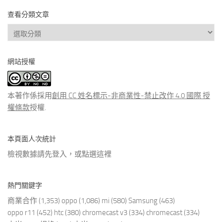
查看分類文章
查
看
分
網站授權
類
文
章
本著作係採用
創用 CC 姓名標示-非商業性-禁止改作 4.0 國際 授
權條款
授權.
本頁面人次統計
檢視數據請先登入，或點選
這裡
熱門關鍵字
商業合作
(1,353)
oppo
(1,086)
mi
(580)
Samsung
(463)
oppo r11
(452)
htc
(380)
chromecast v3
(334)
chromecast
(334)