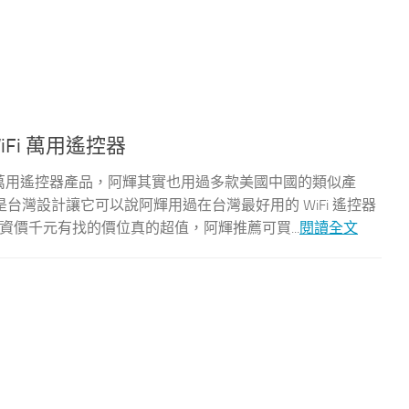
iFi 萬用遙控器
Fi 家電萬用遙控器產品，阿輝其實也用過多款美國中國的類似產
灣設計讓它可以說阿輝用過在台灣最好用的 WiFi 遙控器
集資 ，集資價千元有找的價位真的超值，阿輝推薦可買...
閱讀全文