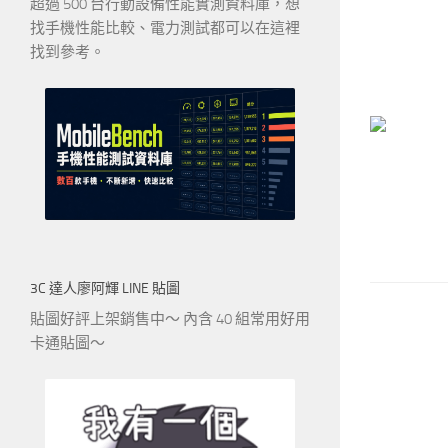
超過 500 台行動設備性能實測資料庫，想
找手機性能比較、電力測試都可以在這裡
找到參考。
3C 達人廖阿輝 LINE 貼圖
貼圖好評上架銷售中～ 內含 40 組常用好用
卡通貼圖～