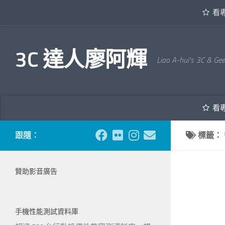
看
內文下方
3C 達人廖阿輝
Liao A-hui's 3C & Ge
看
跟隨：
標籤：
贊助影音廣告
手機性能測試資料庫