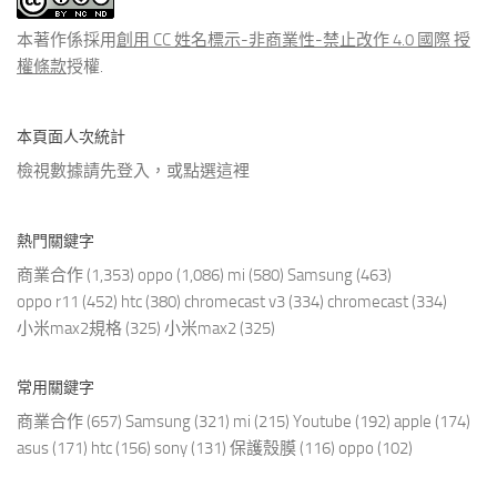
章
本著作係採用
創用 CC 姓名標示-非商業性-禁止改作 4.0 國際 授
權條款
授權.
本頁面人次統計
檢視數據請先登入，或點選
這裡
熱門關鍵字
商業合作
(1,353)
oppo
(1,086)
mi
(580)
Samsung
(463)
oppo r11
(452)
htc
(380)
chromecast v3
(334)
chromecast
(334)
小米max2規格
(325)
小米max2
(325)
常用關鍵字
商業合作
(657)
Samsung
(321)
mi
(215)
Youtube
(192)
apple
(174)
asus
(171)
htc
(156)
sony
(131)
保護殼膜
(116)
oppo
(102)