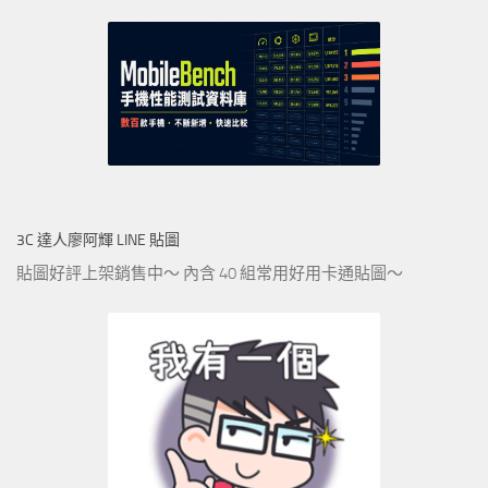
3C 達人廖阿輝 LINE 貼圖
貼圖好評上架銷售中～ 內含 40 組常用好用卡通貼圖～