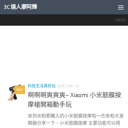
3C 達人廖阿輝
內文下方
MENU
標籤：
按摩槍小米
科技生活真好玩
2022-04-12
0
啊啊啊爽爽爽~ Xiaomi 小米筋膜按
摩槍開箱動手玩
收到米粉節購入的小米筋膜按摩啦～也來和大家
開箱分享一下，小米筋膜按摩 主要功能可以用